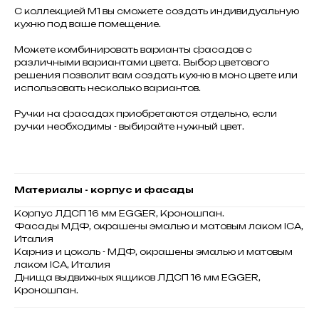
С коллекцией М1 вы сможете создать индивидуальную
кухню под ваше помещение.
Можете комбинировать варианты фасадов с
различными вариантами цвета. Выбор цветового
решения позволит вам создать кухню в моно цвете или
использовать несколько вариантов.
Ручки на фасадах приобретаются отдельно, если
ручки необходимы - выбирайте нужный цвет.
Материалы - корпус и фасады
Корпус ЛДСП 16 мм EGGER, Кроношпан.
Фасады МДФ, окрашены эмалью и матовым лаком ICA,
Италия
Карниз и цоколь - МДФ, окрашены эмалью и матовым
лаком ICA, Италия
Днища выдвижных ящиков ЛДСП 16 мм EGGER,
Кроношпан.