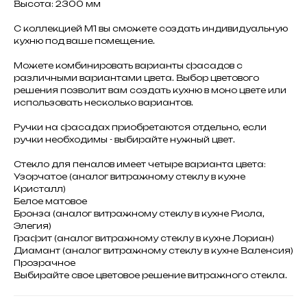
Высота: 2300 мм
С коллекцией М1 вы сможете создать индивидуальную
кухню под ваше помещение.
Можете комбинировать варианты фасадов с
различными вариантами цвета. Выбор цветового
решения позволит вам создать кухню в моно цвете или
использовать несколько вариантов.
Ручки на фасадах приобретаются отдельно, если
ручки необходимы - выбирайте нужный цвет.
Стекло для пеналов имеет четыре варианта цвета:
Узорчатое (аналог витражному стеклу в кухне
Кристалл)
Белое матовое
Бронза (аналог витражному стеклу в кухне Риола,
Элегия)
Графит (аналог витражному стеклу в кухне Лориан)
Диамант (аналог витражному стеклу в кухне Валенсия)
Прозрачное
Выбирайте свое цветовое решение витражного стекла.