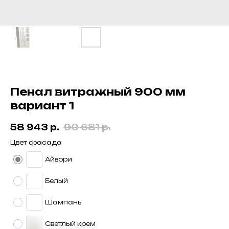
Пенал витражный 900 мм
вариант 1
58 943
р.
90 681
р.
Цвет фасада
Айвори
Белый
Шампань
Светлый крем