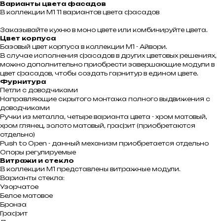
Варианты цвета фасадов
В коллекции М1 11 вариантов цвета фасадов
Заказывайте кухню в моно цвете или комбинируйте цвета.
Цвет корпуса
Базовый цвет корпуса в коллекции М1 - Айвори.
В случае исполнения фасадов в других цветовых решениях,
можно дополнительно приобрести завершающие модули в
цвет фасадов, чтобы создать гарнитур в едином цвете.
Фурнитура
Петли с доводчиками
Направляющие скрытого монтажа полного выдвижения с
доводчиками
Ручки из металла, четыре варианта цвета - хром матовый,
хром глянец, золото матовый, графит (приобретаются
отдельно)
Push to Open - данный механизм приобретается отдельно
Опоры регулируемые
Витражи и стекло
В коллекции М1 представлены витражные модули.
Варианты стекла:
Узорчатое
Белое матовое
Бронза
Графит