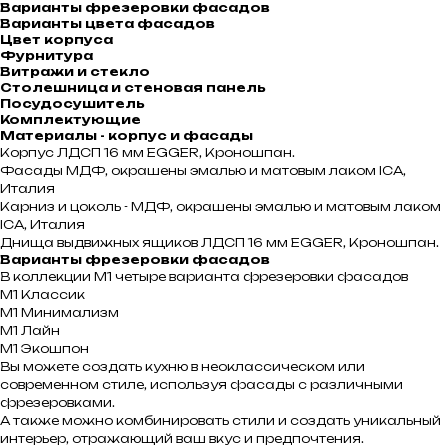
Варианты фрезеровки фасадов
Варианты цвета фасадов
Цвет корпуса
Фурнитура
Витражи и стекло
Столешница и стеновая панель
Посудосушитель
Комплектующие
Материалы - корпус и фасады
Корпус ЛДСП 16 мм EGGER, Кроношпан.
Фасады МДФ, окрашены эмалью и матовым лаком ICA,
Италия
Карниз и цоколь - МДФ, окрашены эмалью и матовым лаком
ICA, Италия
Днища выдвижных ящиков ЛДСП 16 мм EGGER, Кроношпан.
Варианты фрезеровки фасадов
В коллекции М1 четыре варианта фрезеровки фасадов
М1 Классик
М1 Минимализм
М1 Лайн
М1 Экошпон
Вы можете создать кухню в неоклассическом или
современном стиле, используя фасады с различными
фрезеровками.
А также можно комбинировать стили и создать уникальный
интерьер, отражающий ваш вкус и предпочтения.